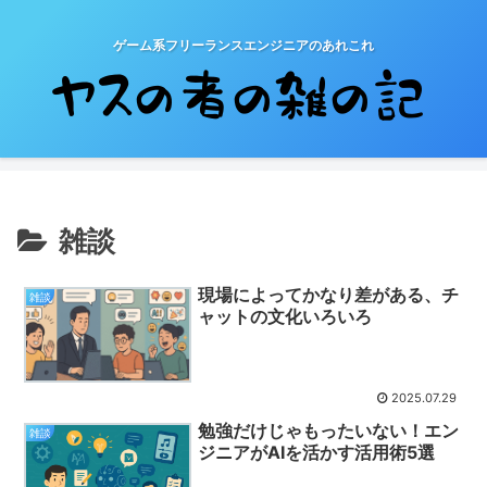
ゲーム系フリーランスエンジニアのあれこれ
雑談
現場によってかなり差がある、チ
雑談
ャットの文化いろいろ
2025.07.29
勉強だけじゃもったいない！エン
雑談
ジニアがAIを活かす活用術5選