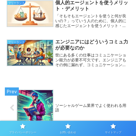
になりかねないので、希...
個人的エージェントを使うメリッ
フリーランス
ト・デメリット
「そもそもエージェントを使うと何が良
いの？」っていう人のために、個人的に
感じたエージェントを使うメリット・デ
メリットをまとめます。あくまで一個人
の意見ですがよろしければ参考にしてく
ださい。メリット案件(仕事)を探しやす
エンジニアにはどういうコミュ力
フリーランス
いやはりこれが一番大き...
が必要なのか
世にある多くの仕事はコミュニケーショ
ン能力が必要不可欠です。エンジニアも
その例に漏れず、コミュニケーション能
力はとても大事です。どんなに優れたス
キルを持っていても、チームやクライア
ントとの適切なコミュニケーションがな
ければ、プロジェクトがス...
ソーシャルゲーム業界でよく使われる用
語
プライバシーポリシー
お問い合わせ
サイトマップ