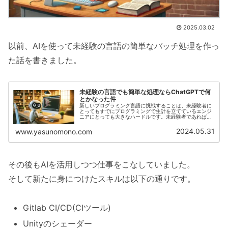
2025.03.02
以前、AIを使って未経験の言語の簡単なバッチ処理を作っ
た話を書きました。
未経験の言語でも簡単な処理ならChatGPTで何
とかなった件
新しいプログラミング言語に挑戦することは、未経験者に
とってもすでにプログラミングで生計を立てているエンジ
ニアにとっても大きなハードルです。未経験者であれば基
礎から学ぶ必要があり、概念や構文に慣れるまで時間がか
かります。一方、すでに何かしらの...
2024.05.31
www.yasunomono.com
その後もAIを活用しつつ仕事をこなしていました。
そして新たに身につけたスキルは以下の通りです。
Gitlab CI/CD(CIツール)
Unityのシェーダー