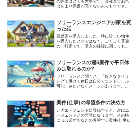
の評価はとても大事です。会社員であれ
ばあまり評価が高くない人でもすぐさま
解雇されるということはなかなかありま
せん。一方、フリーランスは顧客の評価
が低ければ容赦なく契約終了というケー
フリーランスエンジニアが家を買
雑談
スは十分ありえます。幸い...
った話
最近家を購入しました。特に珍しい物件
を購入したとかではなく、ごくごく普通
の一軒家です。購入の経緯に関しても、
物件情報を探していて良さそうなものを
見つけ不動産屋に連絡してその後あれや
これやりとりして購入、みたいな一般的
フリーランスの週5案件で平日休
フリーランス
な流れだと思います。とは...
みは取れるのか?
フリーランスと聞くと、「好きなタイミ
ングで働けて休日は自分でコントロール
可能」みたいなイメージがあります。し
かし、案件によってはそうもいかない場
合もあります。特にエージェント経由で
の案件の場合は、週5案件の数が圧倒的に
案件(仕事)の希望条件の決め方
フリーランス
多いです。その場合は労...
いざエージェントに登録すると、次はエ
ージェントとの面談になります。その時
にほぼ必ずあなたの希望する案件(仕事)
について聞かれます。ここで適当なこと
を答えてしまうと「全然興味のない案件
しか紹介されない…」なんて悲しいこと