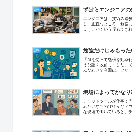
ずぼらエンジニアの
雑談
エンジニアは、技術の進
し、正直なところ、勉強
ょう。かくいう僕もでき
なエン...
勉強だけじゃもった
雑談
「AIを使って勉強を効率
うな話を以前しました。で
んなわけで今回は、フリー
用...
現場によってかなり
雑談
チャットツールが仕事で
みたいなものは様々なノ
な現場で働いていると、
て、驚か...