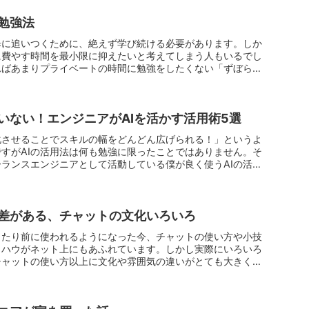
勉強法
歩に追いつくために、絶えず学び続ける必要があります。しか
に費やす時間を最小限に抑えたいと考えてしまう人もいるでし
ればあまりプライベートの時間に勉強をしたくない「ずぼら」
いない！エンジニアがAIを活かす活用術5選
化させることでスキルの幅をどんどん広げられる！」というよ
すがAIの活用法は何も勉強に限ったことではありません。そ
ランスエンジニアとして活動している僕が良く使うAIの活
差がある、チャットの文化いろいろ
当たり前に使われるようになった今、チャットの使い方や小技
ウハウがネット上にもあふれています。しかし実際にいろいろ
チャットの使い方以上に文化や雰囲気の違いがとても大きく