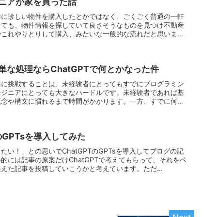
ニアが家を買った話
特に珍しい物件を購入したとかではなく、ごくごく普通の一軒
しても、物件情報を探していて良さそうなものを見つけ不動産
やこれやりとりして購入、みたいな一般的な流れだと思いま
な処理ならChatGPTで何とかなった件
語に挑戦することは、未経験者にとってもすでにプログラミン
ンジニアにとっても大きなハードルです。未経験者であれば基
概念や構文に慣れるまで時間がかかります。一方、すでに何か
のGPTsを導入してみた
い！」との思いでChatGPTのGPTsを導入してブログの記
的には記事の原案だけChatGPTで考えてもらって、それをベ
えた記事を投稿していこうかと考えています。ただ...