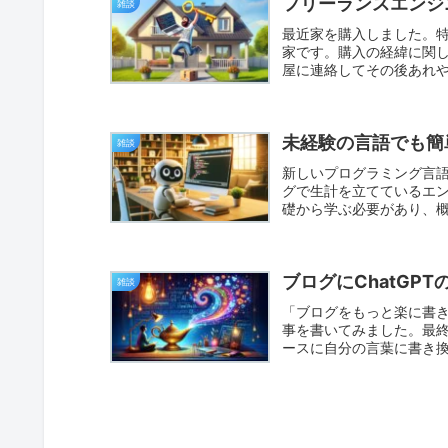
フリーランスエンジ
雑談
最近家を購入しました。
家です。購入の経緯に関
屋に連絡してその後あれ
す。とは...
未経験の言語でも簡単
雑談
新しいプログラミング言
グで生計を立てているエ
礎から学ぶ必要があり、
しらの...
ブログにChatGPT
雑談
「ブログをもっと楽に書きた
事を書いてみました。最終
ースに自分の言葉に書き換